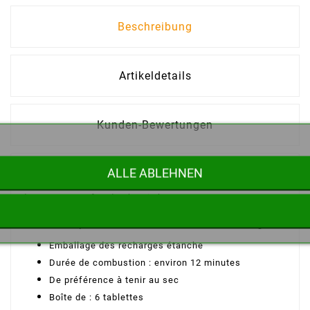
Beschreibung
Artikeldetails
Kunden-Bewertungen
ALLE ABLEHNEN
Boîte de 6 tablettes de combustible solide Esbit de 14 g
pour réchaud : utilisables également pour démarrer un feu
de camp ou un feu de cheminée.
Caractéristiques du combustible solide Esbit de 14 g:
Emballage des recharges étanche
Durée de combustion : environ 12 minutes
De préférence à tenir au sec
Boîte de : 6 tablettes