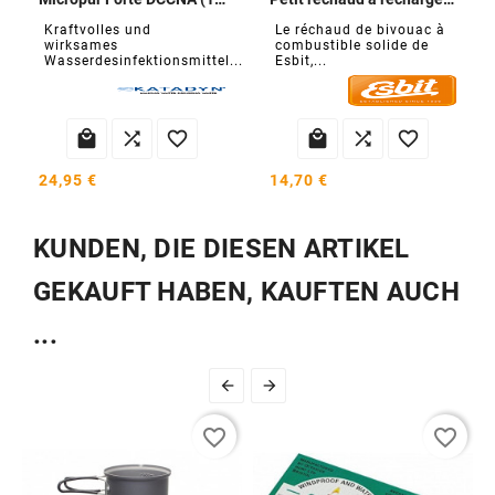
Kraftvolles und
Le réchaud de bivouac à
wirksames
combustible solide de
Wasserdesinfektionsmittel....
Esbit,...






24,95 €
14,70 €
KUNDEN, DIE DIESEN ARTIKEL
GEKAUFT HABEN, KAUFTEN AUCH
...


favorite_border
favorite_border