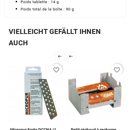
Poids tablette : 14 g
Poids total de la boîte : 90 g
VIELLEICHT GEFÄLLT IHNEN
AUCH


favorite_border
favorite_border
Micropur Forte DCCNA (100 Tabletten)
Petit réchaud à recharge 20x 4 g