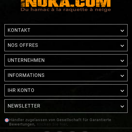

KONTAKT

NOS OFFRES

UNTERNEHMEN

INFORMATIONS

IHR KONTO
NEWSLETTER

Händler zugelassen von Gesellschaft für Garantierte
Bewertungen,
Klicken Sie hier
.