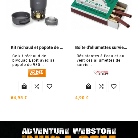
Kit réchaud et popote de bivouac
Boîte d'allumettes survie tout temps
Ce kit réchaud de
Résistantes à l'eau et au
bivouac Esbit avec sa
vent ces allumettes de
popote de 985...
survie...






64,95 €
4,90 €