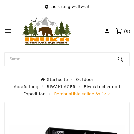
Lieferung weltweit

×
Wunschliste erstellen
Name der Wunschliste


(0)
Abbrechen
Wunschliste erstellen

Startseite
Outdoor
Ausrüstung
BIWAKLAGER
Biwakkocher und
Expedition
Combustible solide 6x 14 g