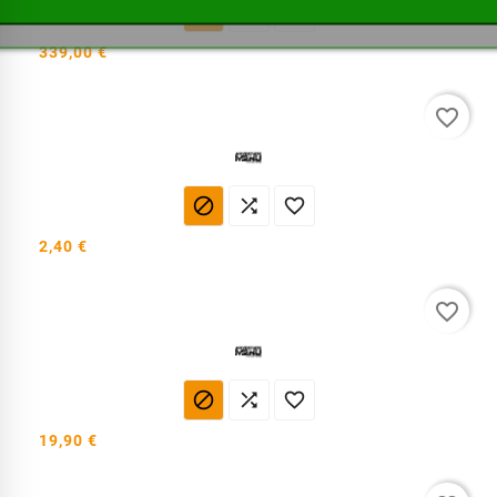



339,00 €
favorite_border



2,40 €
favorite_border



19,90 €