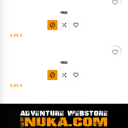
favorite_border



4,90 €
favorite_border



9,85 €