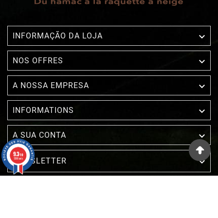

INFORMAÇÃO DA LOJA

NOS OFFRES

A NOSSA EMPRESA

INFORMATIONS

A SUA CONTA
9.3
/10
1388 avis
NEWSLETTER

Comerciante aprovado pela Sociedade de Avaliações
Garantidas,
clique aqui para verificar
.