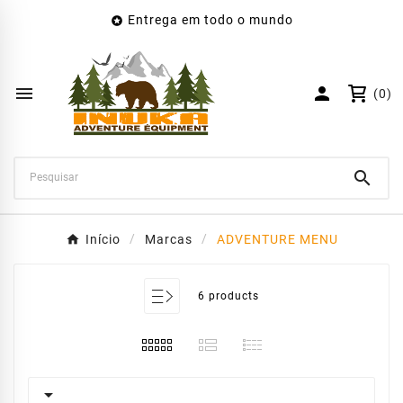
Entrega em todo o mundo

×
Create wishlist
Wishlist name


(0)
Cancelar
Create wishlist

Início
Marcas
ADVENTURE MENU
6 products
