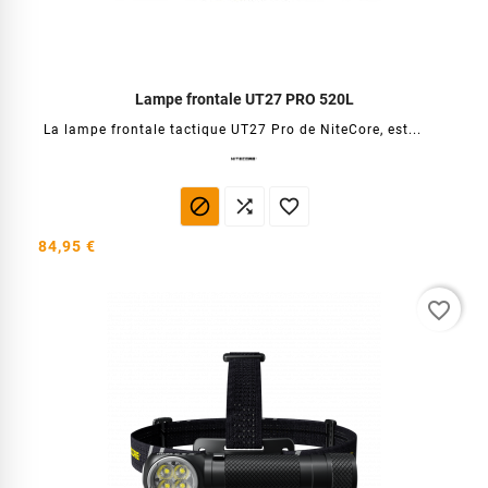
Lampe frontale UT27 PRO 520L
La lampe frontale tactique UT27 Pro de NiteCore, est...



84,95 €
favorite_border