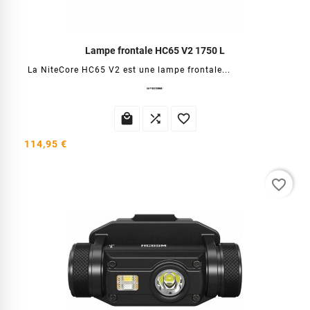
Lampe frontale HC65 V2 1750 L
La NiteCore HC65 V2 est une lampe frontale...



114,95 €
favorite_border