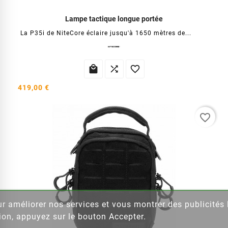
Lampe tactique longue portée
La P35i de NiteCore éclaire jusqu'à 1650 mètres de...



419,00 €
favorite_border
our améliorer nos services et vous montrer des publicité
ion, appuyez sur le bouton Accepter.