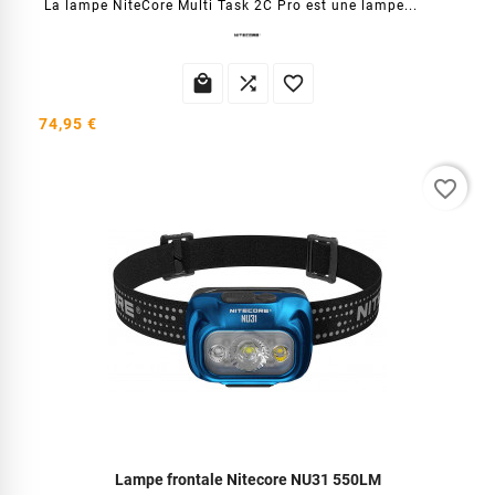
La lampe NiteCore Multi Task 2C Pro est une lampe...



74,95 €
favorite_border
Lampe frontale Nitecore NU31 550LM