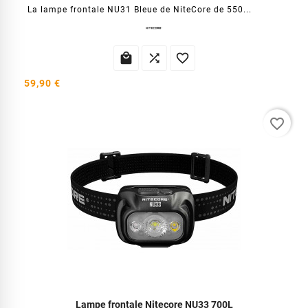
La lampe frontale NU31 Bleue de NiteCore de 550...



59,90 €
favorite_border
Lampe frontale Nitecore NU33 700L