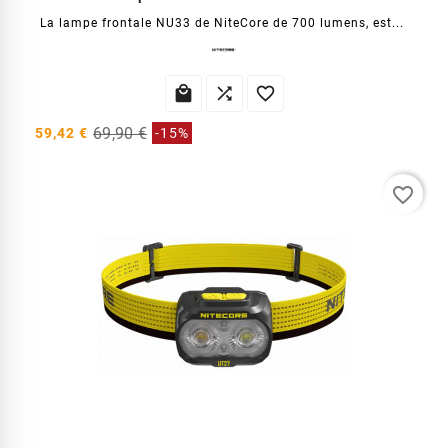
La lampe frontale NU33 de NiteCore de 700 lumens, est...



69,90 €
59,42 €
-15%
favorite_border