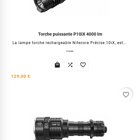
Torche puissante P10iX 4000 lm
La lampe torche rechargeable Nitecore Précise 10iX, est...



129,00 €
favorite_border