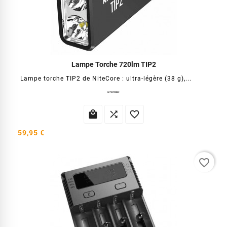
Lampe Torche 720lm TIP2
Lampe torche TIP2 de NiteCore : ultra-légère (38 g),...



59,95 €
favorite_border