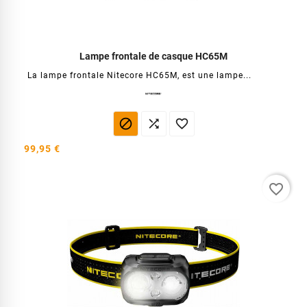
Lampe frontale de casque HC65M
La lampe frontale Nitecore HC65M, est une lampe...



99,95 €
favorite_border