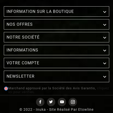

INFORMATION SUR LA BOUTIQUE

NOS OFFRES

NOTRE SOCIÉTÉ

INFORMATIONS

VOTRE COMPTE
NEWSLETTER

Marchand approuvé par la Société des Avis Garantis,
cliquez
ici pour vérifier
.
© 2022 - Inuka - Site Réalisé Par Etowline