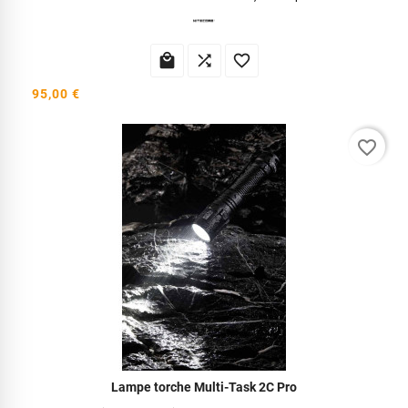



95,00 €
favorite_border
Lampe torche Multi-Task 2C Pro