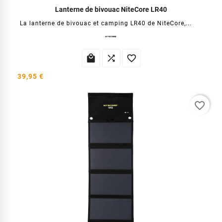
Lanterne de bivouac NiteCore LR40
La lanterne de bivouac et camping LR40 de NiteCore,...



39,95 €
favorite_border