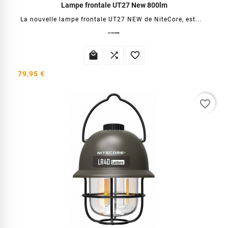
Lampe frontale UT27 New 800lm
La nouvelle lampe frontale UT27 NEW de NiteCore, est...



79,95 €
favorite_border