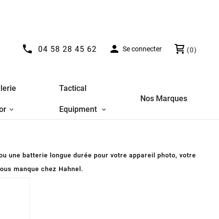


04 58 28 45 62
Se connecter
(0)
lerie
Tactical
Nos Marques
or
Equipment
ou une batterie longue durée pour votre appareil photo, votre
 vous manque chez Hahnel.