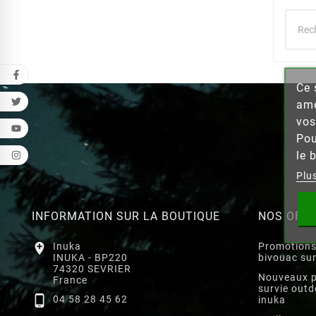
Ce 
Cr
amé
vos
Nom de
Pou
le 
Plu
INFORMATION SUR LA BOUTIQUE
NOS OFF

Inuka
Promotions
INUKA - BP220
bivouac su
74320 SEVRIER
Nouveaux p
France
survie outd

04 58 28 45 62
inuka