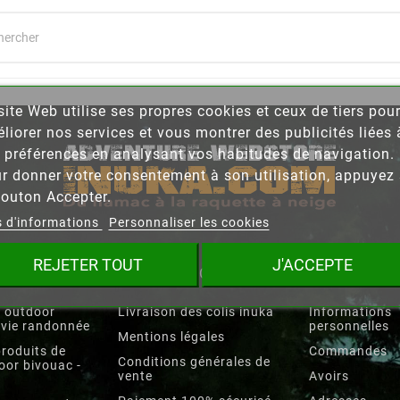
site Web utilise ses propres cookies et ceux de tiers pou
éer une liste d'envies
liorer nos services et vous montrer des publicités liées 
 préférences en analysant vos habitudes de navigation.
 la liste d'envies
r donner votre consentement à son utilisation, appuyez 
bouton Accepter.
s d'informations
Personnaliser les cookies
Annuler
Créer une liste d'envies
REJETER TOUT
J'ACCEPTE
RES
INFORMATIONS
VOTRE COM
 outdoor
Livraison des colis inuka
Informations
rvie randonnée
personnelles
Mentions légales
roduits de
Commandes
Conditions générales de
oor bivouac -
vente
Avoirs