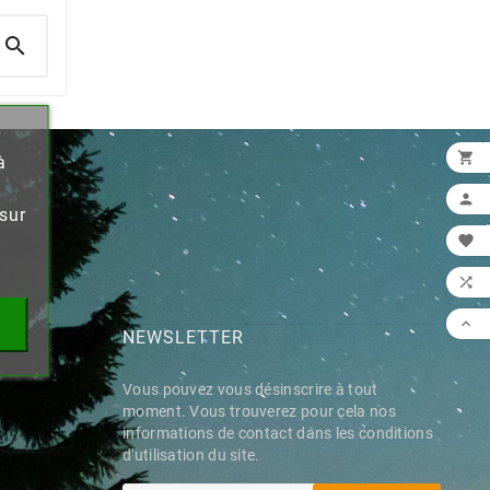

r
×

à

sur



PTE
NEWSLETTER
Vous pouvez vous désinscrire à tout
moment. Vous trouverez pour cela nos
informations de contact dans les conditions
d'utilisation du site.