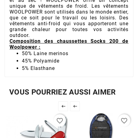
et au sec !
WOOLPOWER offre un concept
unique de vêtements de froid. Les vêtements
WOOLPOWER sont utilisés dans le monde entier,
que ce soit pour le travail ou les loisirs. Des
vêtements anti-froid qui vous apporteront une
grande chaleur pour toutes vos activités
outdoor.
Composition des chaussettes Socks 200 de
Woolpower :
50% Laine merinos
45% Polyamide
5% Elasthane
VOUS POURRIEZ AUSSI AIMER


favorite_border
favorite_border