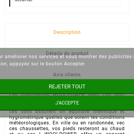
Description
Détails du produit
our améliorer nos services et vous montrer des publicité
ion, appuyez sur le bouton Accepter.
Avis clients
REJETER TOUT
Les chaussettes WOOLPOWER soks 200 sont
confectionnées en laine mérinos associée à des
J'ACCEPTE
fibres synthétiques. C'est grâce à la laine que
ces soks assurent un équilibre thermique et
hygrométrique quelles que soient les conditions
météorologiques. En ville ou en randonnée, vec
ces chaussettes, vos pieds resteront au chaud