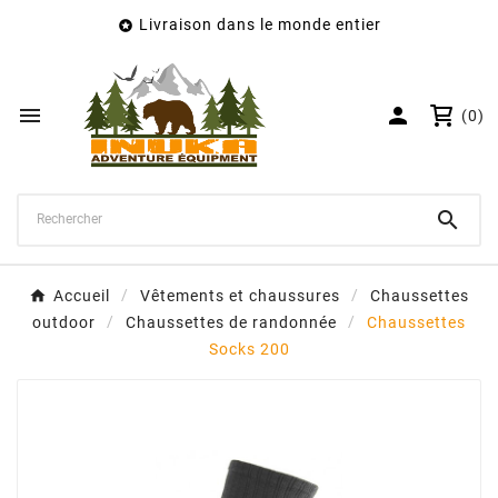
Livraison dans le monde entier

×
Créer une liste d'envies
Nom de la liste d'envies


(0)
Annuler
Créer une liste d'envies

Accueil
Vêtements et chaussures
Chaussettes
outdoor
Chaussettes de randonnée
Chaussettes
Socks 200