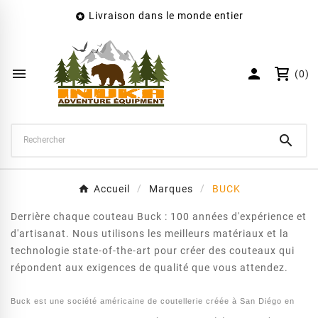
Livraison dans le monde entier

×
Créer une liste d'envies
Nom de la liste d'envies


(0)
Annuler
Créer une liste d'envies

Accueil
Marques
BUCK
Derrière chaque couteau Buck : 100 années d'expérience et
d'artisanat. Nous utilisons les meilleurs matériaux et la
technologie state-of-the-art pour créer des couteaux qui
répondent aux exigences de qualité que vous attendez.
Buck est une société américaine de coutellerie créée à San Diégo en