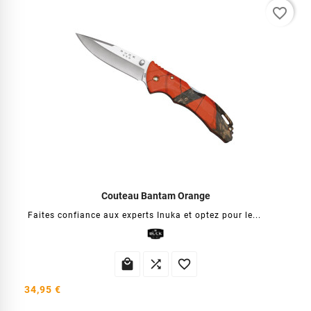
favorite_border
Couteau Bantam Orange
Faites confiance aux experts Inuka et optez pour le...



34,95 €