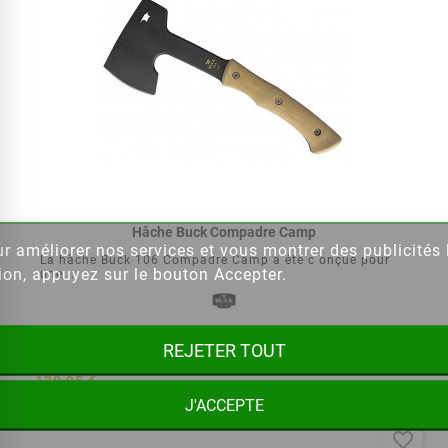
Hâche Buck Compadre Camp
our améliorer nos services et vous montrer des publicité
La hâche Buck 106 Compadre Camp a été c onçue pour
ion, appuyez sur le bouton Accepter.
une...



REJETER TOUT
139,95 €
J'ACCEPTE
favorite_border