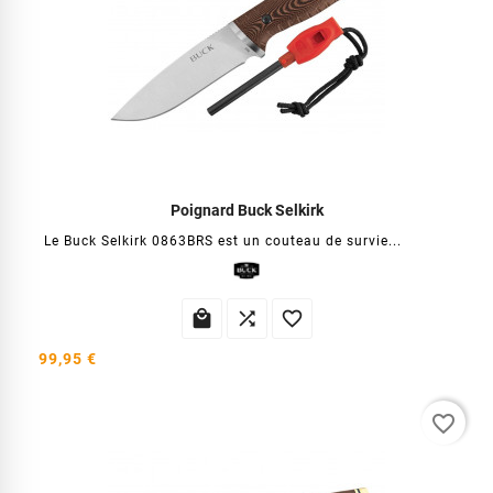
Poignard Buck Selkirk
Le Buck Selkirk 0863BRS est un couteau de survie...



99,95 €
favorite_border