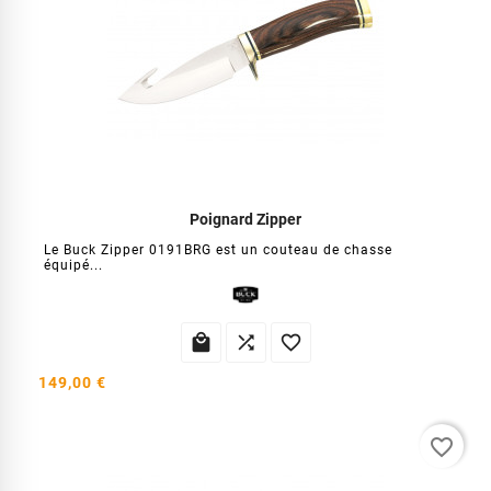
Poignard Zipper
Le Buck Zipper 0191BRG est un couteau de chasse
équipé...



149,00 €
favorite_border