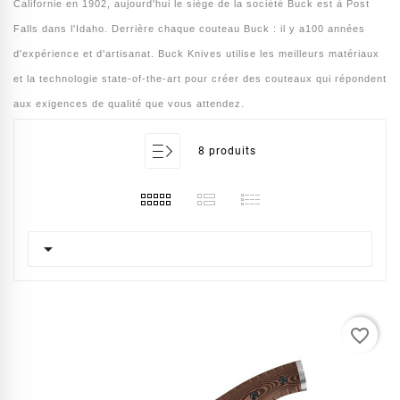
Californie en 1902, aujourd'hui le siège de la société Buck est à Post
Falls dans l'Idaho. Derrière chaque couteau Buck : il y a100 années
d'expérience et d'artisanat. Buck Knives utilise les meilleurs matériaux
et la technologie state-of-the-art pour créer des couteaux qui répondent
aux exigences de qualité que vous attendez.
8 produits

favorite_border