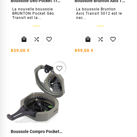
Boussole Geo Pocket Transit 5010
Boussole Brunton Axis Transit
La nouvelle boussole
La boussole Brunton
BRUNTON Pocket Géo
Axis Transit 5012 est le
Transit est la...
nec...






839,00 €
899,00 €
favorite_border
Boussole Compro Pocket Transit 5008