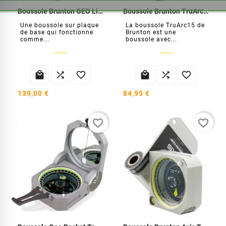
Boussole Brunton GEO Lite Transit
Boussole Brunton TruArc15
Une boussole sur plaque
La boussole TruArc15 de
de base qui fonctionne
Brunton est une
comme...
boussole avec...






139,00 €
84,95 €
favorite_border
favorite_border