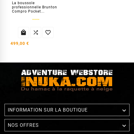
La boussole
professionnelle Brunton
Compro Pocket...



499,00 €

INFORMATION SUR LA BOUTIQUE

NOS OFFRES