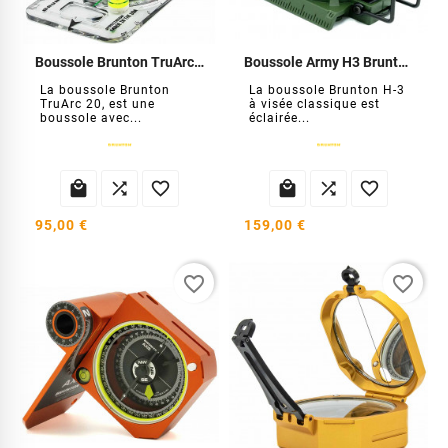
Boussole Brunton TruArc 20
Boussole Army H3 Brunton
La boussole Brunton
La boussole Brunton H-3
TruArc 20, est une
à visée classique est
boussole avec...
éclairée...






95,00 €
159,00 €
favorite_border
favorite_border