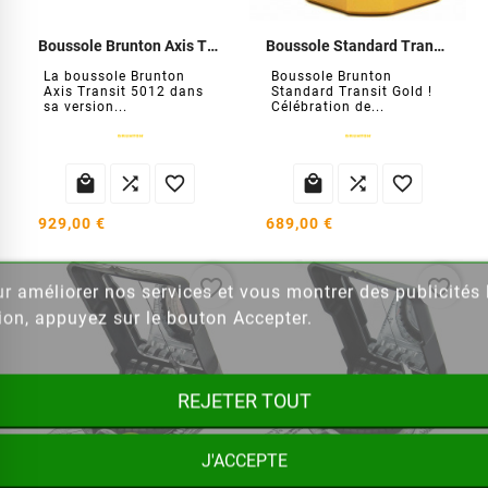
Boussole Brunton Axis Transit Orange
Boussole Standard Transit 5020
La boussole Brunton
Boussole Brunton
Axis Transit 5012 dans
Standard Transit Gold !
sa version...
Célébration de...






929,00 €
689,00 €
favorite_border
favorite_border
our améliorer nos services et vous montrer des publicité
ion, appuyez sur le bouton Accepter.
REJETER TOUT
J'ACCEPTE