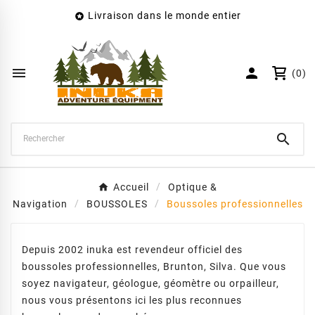
Livraison dans le monde entier

×
Créer une liste d'envies
Nom de la liste d'envies


(0)
Annuler
Créer une liste d'envies

Accueil
Optique &
Navigation
BOUSSOLES
Boussoles professionnelles
Depuis 2002 inuka est revendeur officiel des
boussoles professionnelles, Brunton, Silva. Que vous
soyez navigateur, géologue, géomètre ou orpailleur,
nous vous présentons ici les plus reconnues