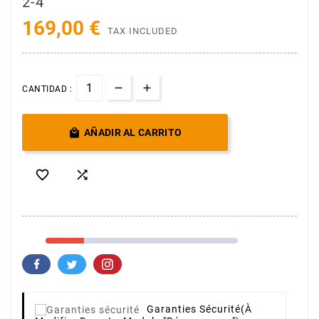
2-4
169,00 €
TAX INCLUDED
CANTIDAD :

AÑADIR AL CARRITO


Garanties Sécurité
(à