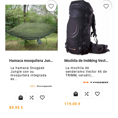
favorite_border
favorite_border
Hamaca mosquitera Jungle
Mochila de trekking Vector 46L
La hamaca Snugpak
La mochila de
Jungle con su
senderismo Vector 46 de
mosquitera integrada
TRIMM, versátil,...
es...






119,00 €
89,95 €