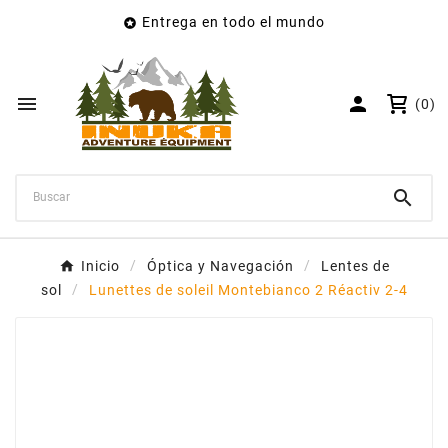
Entrega en todo el mundo

×
Crear lista de deseos
Nombre de la lista de deseos


(0)
Cancelar
Crear lista de deseos

Inicio
Óptica y Navegación
Lentes de
sol
Lunettes de soleil Montebianco 2 Réactiv 2-4