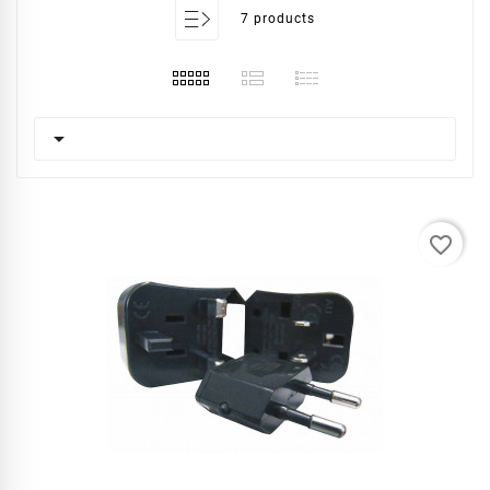
7 products

favorite_border