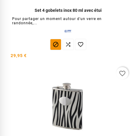
Set 4 gobelets inox 80 ml avec étui
Pour partager un moment autour d'un verre en
randonnée,...



29,95 €
favorite_border