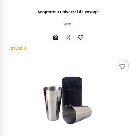
Adaptateur universel de voyage



21,90 €
favorite_border