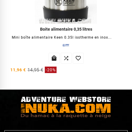
Boite alimentaire 0,35 litres
Mini boîte alimentaire Keen 0.35l isotherme en inox...



14,95 €
11,96 €
-20%