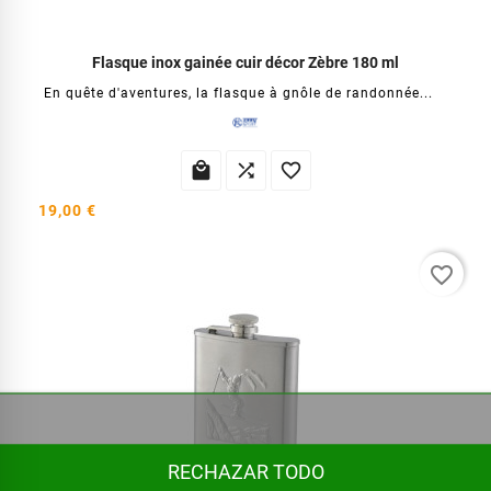
Flasque inox gainée cuir décor Zèbre 180 ml
En quête d'aventures, la flasque à gnôle de randonnée...



19,00 €
favorite_border
RECHAZAR TODO