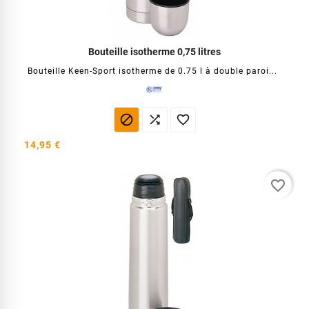
Bouteille isotherme 0,75 litres
Bouteille Keen-Sport isotherme de 0.75 l à double paroi...



14,95 €
favorite_border