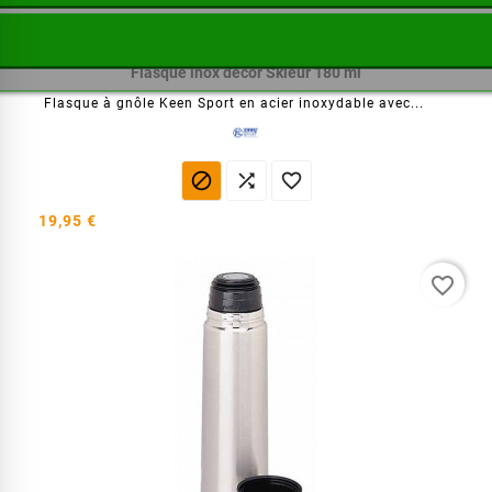
Flasque inox décor Skieur 180 ml
Flasque à gnôle Keen Sport en acier inoxydable avec...



19,95 €
favorite_border