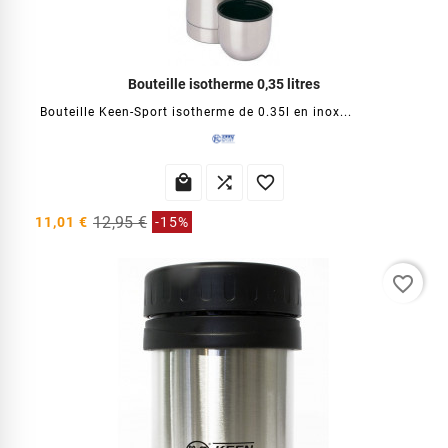
Bouteille isotherme 0,35 litres
Bouteille Keen-Sport isotherme de 0.35l en inox...



12,95 €
11,01 €
-15%
favorite_border