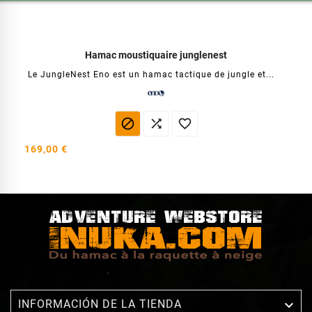
Hamac moustiquaire junglenest
Le JungleNest Eno est un hamac tactique de jungle et...



169,00 €

INFORMACIÓN DE LA TIENDA