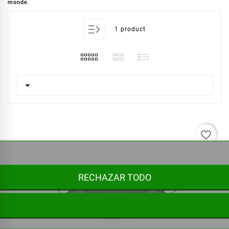
monde.
1 product

favorite_border
RECHAZAR TODO