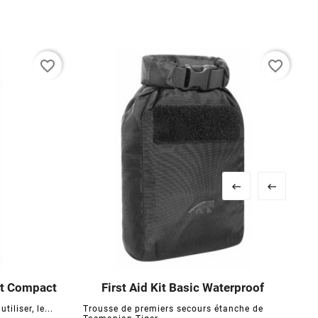
favorite_border
favorite_border


ght Compact
First Aid Kit Basic Waterproof





tiliser, le...
Trousse de premiers secours étanche de