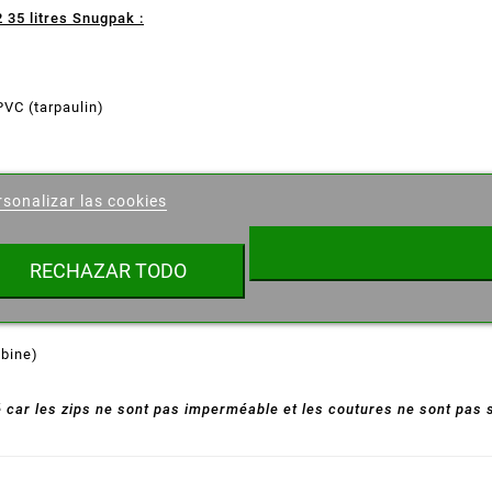
 35 litres Snugpak :
VC (tarpaulin)
ear lista de deseos
rsonalizar las cookies
e de la lista de deseos
RECHAZAR TODO
Cancelar
Crear lista de deseos
abine)
 car les zips ne sont pas imperméable et les coutures ne sont pas 