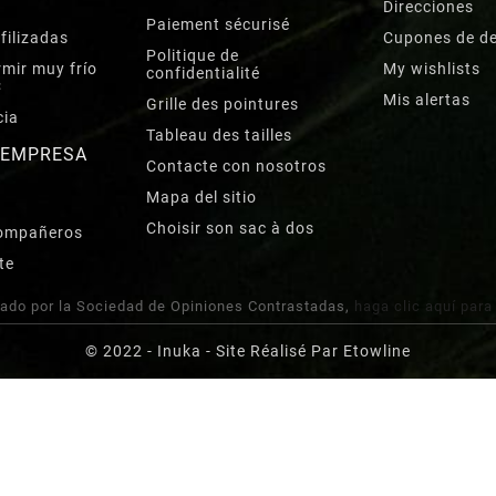
Direcciones
Paiement sécurisé
filizadas
Cupones de d
Politique de
mir muy frío
My wishlists
confidentialité
C
Mis alertas
Grille des pointures
cia
Tableau des tailles
 EMPRESA
Contacte con nosotros
Mapa del sitio
Choisir son sac à dos
compañeros
te
ado por la Sociedad de Opiniones Contrastadas,
haga clic aquí para
© 2022 - Inuka - Site Réalisé Par Etowline