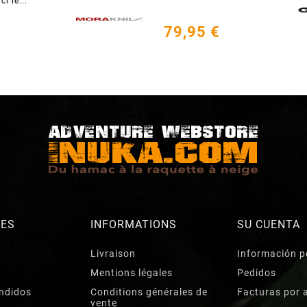
i le...
79,95 €
RES
INFORMATIONS
SU CUENTA
Livraison
Información p
Mentions légales
Pedidos
ndidos
Conditions générales de
Facturas por 
vente