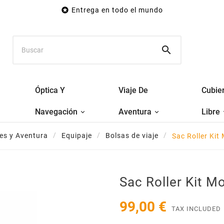

Entrega en todo el mundo

Óptica Y
Viaje De
Cubier
Navegación
Aventura
Libre
jes y Aventura
Equipaje
Bolsas de viaje
Sac Roller Kit 
Sac Roller Kit Mo
99,00 €
TAX INCLUDED