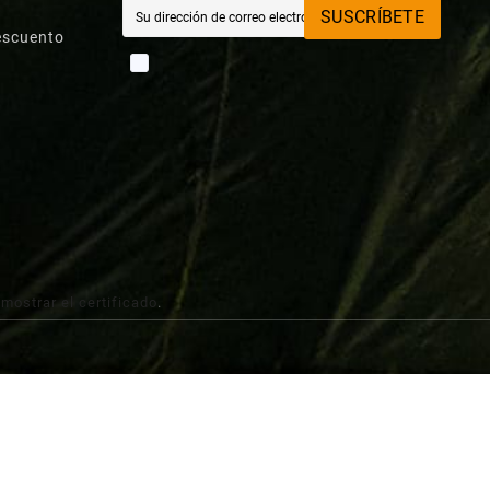
SUSCRÍBETE
escuento
 mostrar el certificado
.