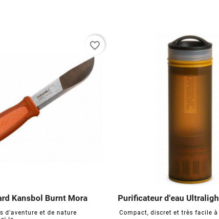
favorite_border
rd Kansbol Burnt Mora
Purificateur d'eau Ultrali






s d'aventure et de nature
Compact, discret et très facile à u