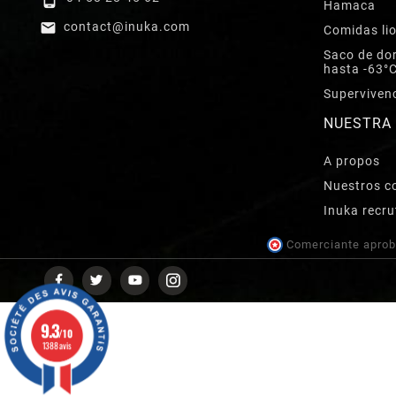
Hamaca

contact@inuka.com
Comidas lio
Saco de dor
hasta -63°
Superviven
NUESTRA
A propos
Nuestros 
Inuka recru
Comerciante aprob
9.3
/10
1388 avis