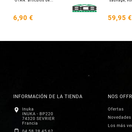
OTAN: artículos de...
sauvage, voic
6,90 €
59,95 €
INFORMACIÓN DE LA TIENDA
NOS OFF

Inuka
Ofertas
INUKA - BP220
Novedades
74320 SEVRIER
Francia
Los más ve

04 58 28 45 62