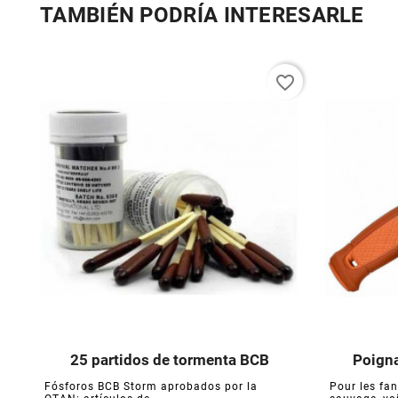
TAMBIÉN PODRÍA INTERESARLE
favorite_border
25 partidos de tormenta BCB
Poigna





Fósforos BCB Storm aprobados por la
Pour les fan