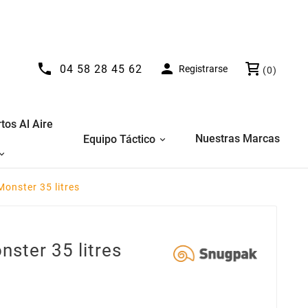


04 58 28 45 62
Registrarse
(0)
tos Al Aire
Nuestras Marcas
Equipo Táctico
Monster 35 litres
nster 35 litres