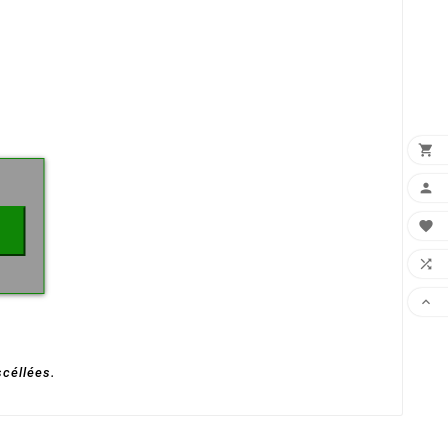
×





scéllées.