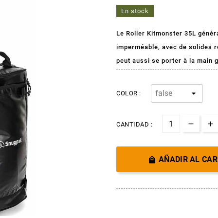
En stock
Le Roller Kitmonster 35L généra
imperméable, avec de solides ro
peut aussi se porter à la main 
COLOR :
CANTIDAD :
AÑADIR AL CAR
