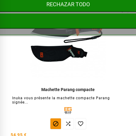
RECHAZAR TODO
favorite_border
Machette Parang compacte
Inuka vous présente la machette compacte Parang
signée...



54,95 €