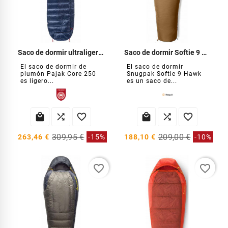
Saco de dormir ultraligero de plumón Pajak Core 250
Saco de dormir Softie 9 Hawk
El saco de dormir de
El saco de dormir
plumón Pajak Core 250
Snugpak Softie 9 Hawk
es ligero...
es un saco de...






309,95 €
209,00 €
263,46 €
-15%
188,10 €
-10%
favorite_border
favorite_border