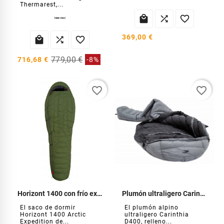
Thermarest,...



369,00 €



779,00 €
716,68 €
-8%
favorite_border
favorite_border
Horizont 1400 con frío extremo
Plumón ultraligero Carinthia D400
El saco de dormir
El plumón alpino
Horizont 1400 Arctic
ultraligero Carinthia
Expedition de...
D400, relleno...