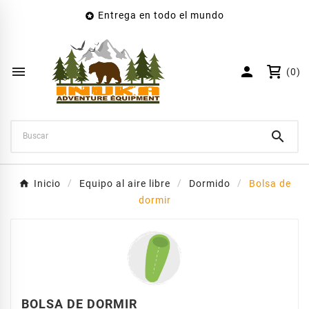
Entrega en todo el mundo

×
Crear lista de deseos
Nombre de la lista de deseos


(0)
Cancelar
Crear lista de deseos

Inicio
Equipo al aire libre
Dormido
Bolsa de
dormir
BOLSA DE DORMIR