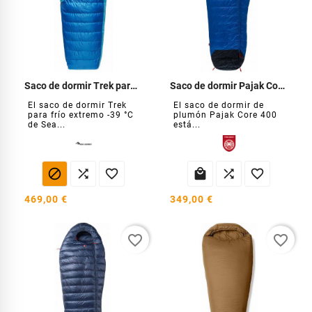
Saco de dormir Trek para frío extremo -39 °C
Saco de dormir Pajak Core 400
El saco de dormir Trek
El saco de dormir de
para frío extremo -39 °C
plumón Pajak Core 400
de Sea...
está...






469,00 €
349,00 €
favorite_border
favorite_border