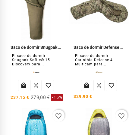
Saco de dormir Snugpak Softie 15 Discovery
Saco de dormir Defense 4 Multicam para frío extremo
El saco de dormir
El saco de dormir
Snugpak Softie® 15
Carinthia Defense 4
Discovery para...
Multicam para...






329,90 €
279,00 €
237,15 €
-15%
favorite_border
favorite_border