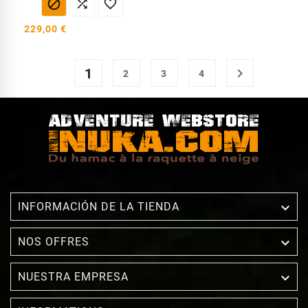



229,00 €
1

2
3
4

INFORMACIÓN DE LA TIENDA

NOS OFFRES

NUESTRA EMPRESA