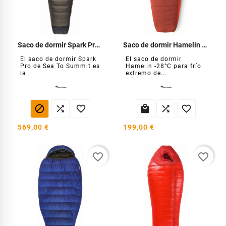
Saco de dormir Spark Pro -18 °C
Saco de dormir Hamelin -9C
El saco de dormir Spark
El saco de dormir
Pro de Sea To Summit es
Hamelin -28°C para frío
la...
extremo de...






569,00 €
199,00 €
favorite_border
favorite_border