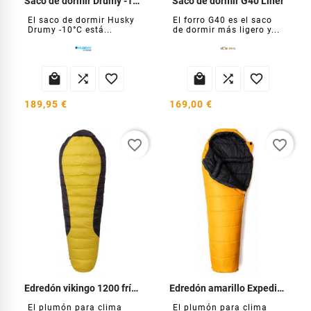
Saco de dormir Drumy -10°C
Saco de dormir G40 Liner
El saco de dormir Husky
El forro G40 es el saco
Drumy -10°C está...
de dormir más ligero y...






189,95 €
169,00 €
favorite_border
favorite_border
Edredón vikingo 1200 frío extremo
Edredón amarillo Expedition frío extremo
El plumón para clima
El plumón para clima