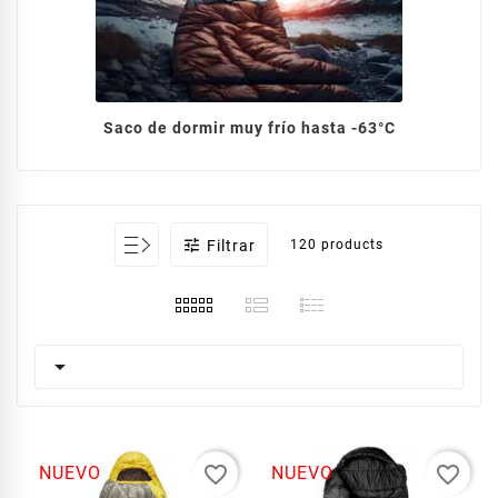
Saco de dormir muy frío hasta -63°C

Filtrar
120 products

favorite_border
favorite_border
NUEVO
NUEVO