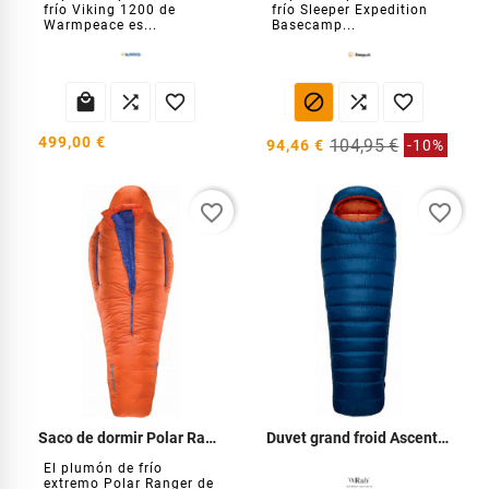
frío Viking 1200 de
frío Sleeper Expedition
Warmpeace es...
Basecamp...






499,00 €
104,95 €
94,46 €
-10%
favorite_border
favorite_border
Saco de dormir Polar Ranger -30°C
Duvet grand froid Ascent 700
El plumón de frío
extremo Polar Ranger de