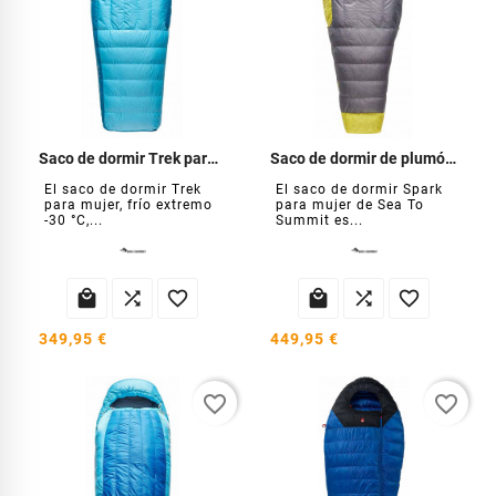
Saco de dormir Trek para mujer, frío extremo -30 °C
Saco de dormir de plumón Spark para mujer
El saco de dormir Trek
El saco de dormir Spark
para mujer, frío extremo
para mujer de Sea To
-30 °C,...
Summit es...






349,95 €
449,95 €
favorite_border
favorite_border