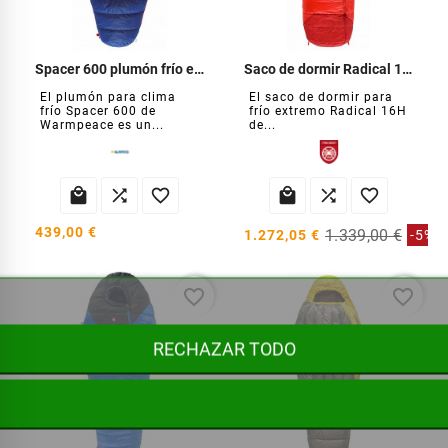
Spacer 600 plumón frío extremo
Saco de dormir Radical 16H frío extremo
El plumón para clima
El saco de dormir para
frío Spacer 600 de
frío extremo Radical 16H
Warmpeace es un...
de...






439,00 €
1.339,00 €
1.272,05 €
-5%
favorite_border
favorite_border
RECHAZAR TODO