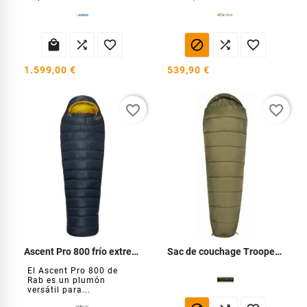






1.599,00 €
539,90 €
favorite_border
favorite_border
Ascent Pro 800 frío extremo hacia abajo
Sac de couchage Trooper 250 Ranger
El Ascent Pro 800 de
Rab es un plumón
versátil para...