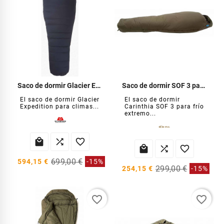
Saco de dormir Glacier Expedition
Saco de dormir SOF 3 para frío extremo
El saco de dormir Glacier
El saco de dormir
Expedition para climas...
Carinthia SOF 3 para frío
extremo...






699,00 €
594,15 €
-15%
299,00 €
254,15 €
-15%
favorite_border
favorite_border