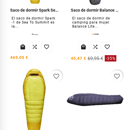
Saco de dormir Spark Sea To Summit
Saco de dormir Balance Lite Lady
El saco de dormir Spark
El saco de dormir de
-1 de Sea To Summit es
camping para mujer
la...
Balance Lite...






469,00 €
69,95 €
45,47 €
-35%
favorite_border
favorite_border