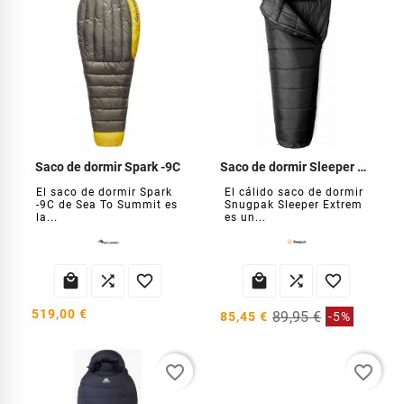
Saco de dormir Spark -9C
Saco de dormir Sleeper Extreme Negro
El saco de dormir Spark
El cálido saco de dormir
-9C de Sea To Summit es
Snugpak Sleeper Extrem
la...
es un...






519,00 €
89,95 €
85,45 €
-5%
favorite_border
favorite_border