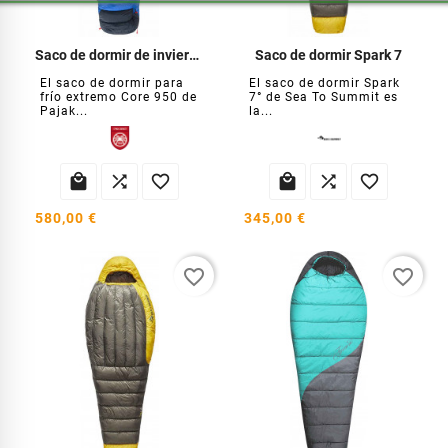
Saco de dormir de invierno Core 950
Saco de dormir Spark 7
El saco de dormir para
El saco de dormir Spark
frío extremo Core 950 de
7° de Sea To Summit es
Pajak...
la...






580,00 €
345,00 €
favorite_border
favorite_border