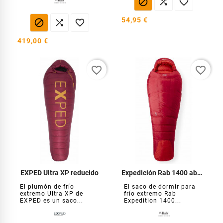



54,95 €



419,00 €
favorite_border
favorite_border
EXPED Ultra XP reducido
Expedición Rab 1400 abajo
El plumón de frío
El saco de dormir para
extremo Ultra XP de
frío extremo Rab
EXPED es un saco...
Expedition 1400...