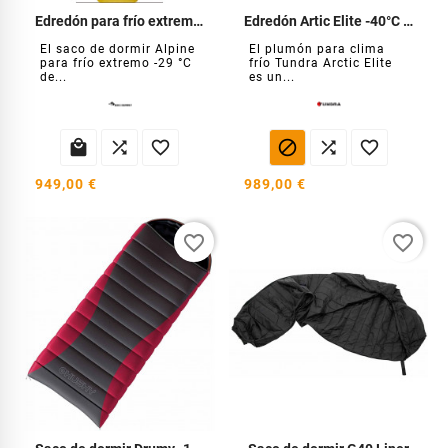
Edredón para frío extremo Alpine -29°C
Edredón Artic Elite -40°C Tundra
El saco de dormir Alpine
El plumón para clima
para frío extremo -29 °C
frío Tundra Arctic Elite
de...
es un...






949,00 €
989,00 €
favorite_border
favorite_border